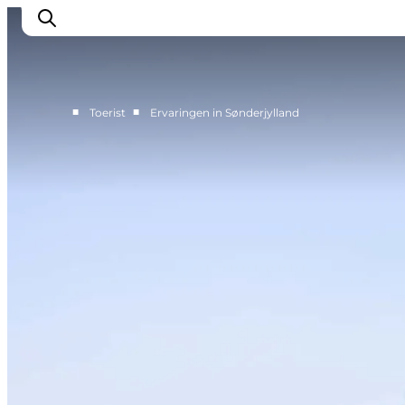
■
■
Toerist
Ervaringen in Sønderjylland
Activiteiten
Bestemmingen
Events
Accommodaties
Plan je reis
Booking