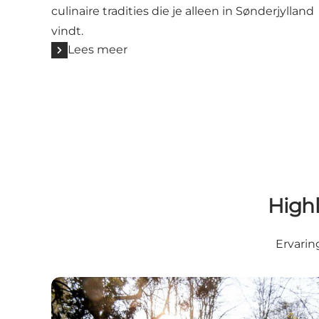
culinaire tradities die je alleen in Sønderjylland
vindt.
Lees meer
Highl
Ervarin
Wandelen in Sønderjylland