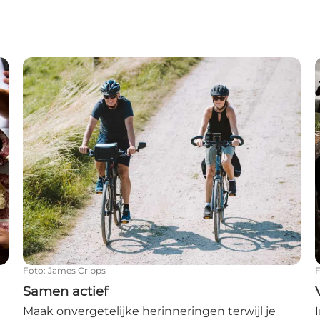
Samen actief
Foto
:
James Cripps
Samen actief
Maak onvergetelijke herinneringen terwijl je