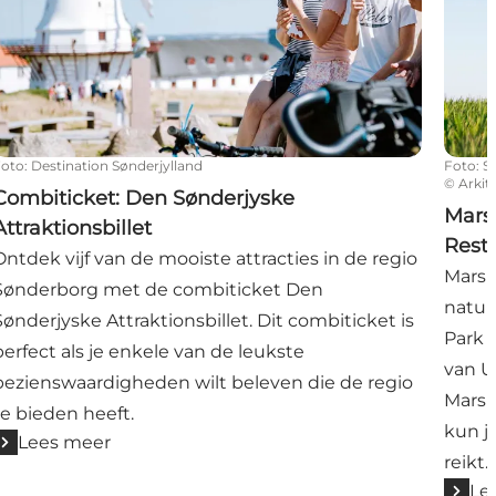
Foto
:
Destination Sønderjylland
Foto
:
S
©
Arkit
Combiticket: Den Sønderjyske
Mars
Attraktionsbillet
Rest
Ontdek vijf van de mooiste attracties in de regio
Marsk
Sønderborg met de combiticket Den
natuu
Sønderjyske Attraktionsbillet. Dit combiticket is
Park 
perfect als je enkele van de leukste
van U
bezienswaardigheden wilt beleven die de regio
Marsk
te bieden heeft.
kun je
Lees meer
reikt.
Le