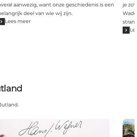
overal aanwezig, want onze geschiedenis is een
je zo
belangrijk deel van wie wij zijn.
Wadde
Lees meer
stran
Le
utland
Jutland.
10x naar het museum in Sønderjylland
Famil