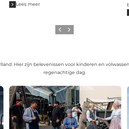
Lees meer
Vorige
Volgende
ylland. Hier zijn belevenissen voor kinderen en volwass
regenachtige dag
.
Historisch Centrum Dybbøl Banke