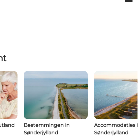
nt
utland
Bestemmingen in
Accommodaties i
Sønderjylland
Sønderjylland