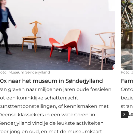
Foto
:
Museum Sønderjylland
Foto
:
J
10x naar het museum in Sønderjylland
Fami
Van graven naar miljoenen jaren oude fossielen
Ontde
tot een koninklijke schattenjacht,
bezie
kunsttentoonstellingen, of kennismaken met
stran
Le
Deense klassiekers in een watertoren: in
Sønderjylland vind je de leukste activiteiten
voor jong en oud, en met de museumkaart