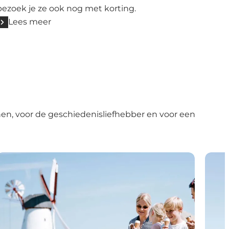
bezoek je ze ook nog met korting.
Lees meer
enen, voor de geschiedenisliefhebber en voor
een
Combiticket: Den Sønderjyske Attraktionsbillet
Marsk