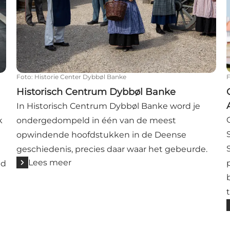
Foto
:
Historie Center Dybbøl Banke
Historisch Centrum Dybbøl Banke
In Historisch Centrum Dybbøl Banke word je
k
ondergedompeld in één van de meest
opwindende hoofdstukken in de Deense
geschiedenis, precies daar waar het gebeurde.
Lees meer
ld