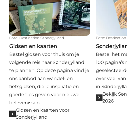
Foto
:
Destination Sønderjylland
Foto
:
Destination 
Gidsen en kaarten
Sønderjylla
Bestel gidsen voor thuis om je
Bestel het ma
volgende reis naar Sønderjylland
100 pagina’s 
te plannen. Op deze pagina vind je
geselecteerde
ons aanbod aan wandel- en
over veel van 
fietsgidsen, die je inspiratie en
in Sønderjylla
Bekijk Søn
goede tips geven voor nieuwe
2026
belevenissen.
Gidsen en kaarten voor
Sønderjylland