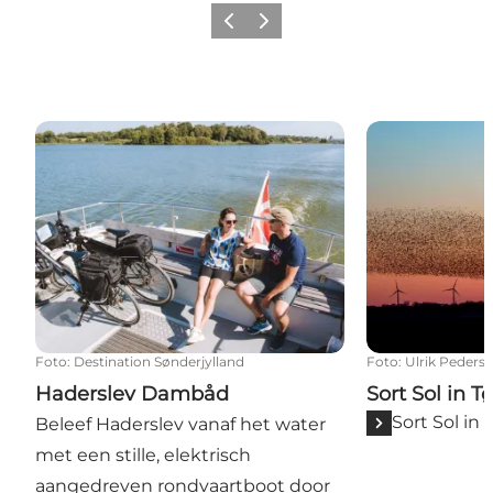
Vorige
Volgende
Haderslev Dambåd
Sort Sol in T
Foto
:
Destination Sønderjylland
Foto
:
Ulrik Peders
Haderslev Dambåd
Sort Sol in 
Sort Sol i
Beleef Haderslev vanaf het water
met een stille, elektrisch
aangedreven rondvaartboot door