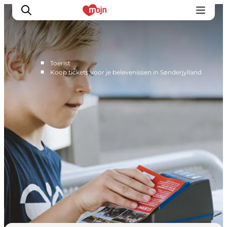
■
Toerist
■
Koop tickets voor je belevenissen in Sønderjylland
Activiteiten
Bestemmingen
Events
Accommodaties
Plan je reis
Booking