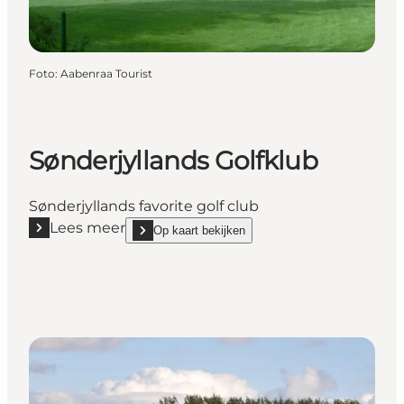
Foto
:
Aabenraa Tourist
Sønderjyllands Golfklub
Sønderjyllands favorite golf club
Lees meer
Op kaart bekijken
Lees meer "Sønderjyllands Golfklub"
show Sønderjyllands Golfklub on_map