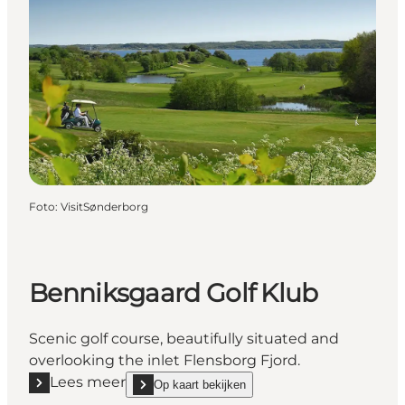
Foto
:
VisitSønderborg
Benniksgaard Golf Klub
Scenic golf course, beautifully situated and
overlooking the inlet Flensborg Fjord.
Lees meer
Op kaart bekijken
Lees meer "Benniksgaard Golf Klub"
show Benniksgaard Golf Klub on_map