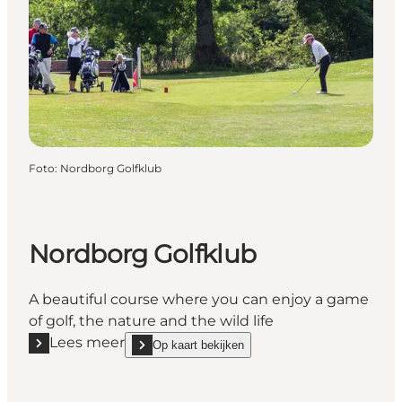
Foto
:
Nordborg Golfklub
Nordborg Golfklub
A beautiful course where you can enjoy a game
of golf, the nature and the wild life
Lees meer
Op kaart bekijken
Lees meer "Nordborg Golfklub"
show Nordborg Golfklub on_map