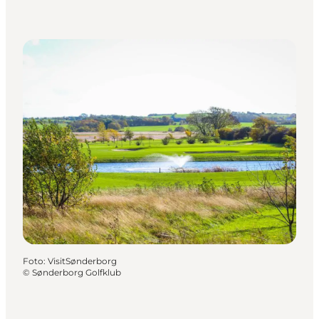
Foto
:
VisitSønderborg
©
Sønderborg Golfklub