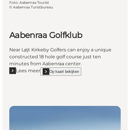
Foto
:
Aabenraa Tourist
©
Aabenraa Turistbureau
Aabenraa Golfklub
Near Løjt Kirkeby Golfers can enjoy a unique
constructed 18 hole golf course just ten
minutes from Aabenraa center.
Lees meer
Op kaart bekijken
Lees meer "Aabenraa Golfklub"
show Aabenraa Golfklub on_map