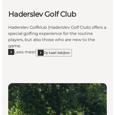
Haderslev Golf Club
Haderslev Golfklub (Haderslev Golf Club) offers a
special golfing experience for the routine
players, but also those who are new to the
game.
Lees meer
Op kaart bekijken
Lees meer "Haderslev Golf Club"
show Haderslev Golf Club on_map