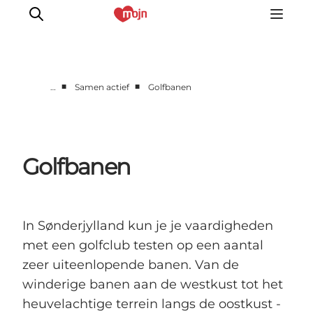
■
■
…
Samen actief
Golfbanen
Activiteiten
Bestemmingen
Events
Golfbanen
Accommodaties
Plan je reis
Booking
In Sønderjylland kun je je vaardigheden
met een golfclub testen op een aantal
zeer uiteenlopende banen. Van de
winderige banen aan de westkust tot het
heuvelachtige terrein langs de oostkust -