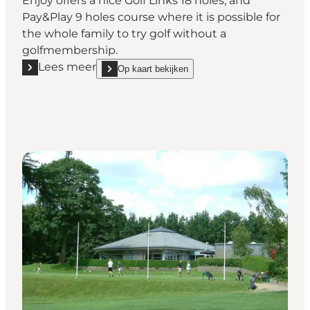
Enjoy offers a nice Golf Links 18 holes, and
Pay&Play 9 holes course where it is possible for
the whole family to try golf without a
golfmembership.
Lees meer
Op kaart bekijken
Lees meer "Enjoy Resorts Rømø - Golf"
show Enjoy Resorts Rømø - Golf on_map