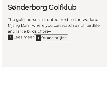
Sønderborg Golfklub
The golf course is situated next to the wetland
Mjang Dam, where you can watch a rich birdlife
and large birds of prey
Lees meer
Op kaart bekijken
Lees meer "Sønderborg Golfklub"
show Sønderborg Golfklub on_map
Share your moments with us