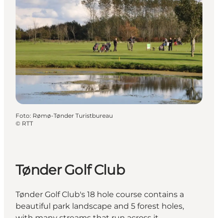
Foto
:
Rømø-Tønder Turistbureau
©
RTT
Tønder Golf Club
Tønder Golf Club's 18 hole course contains a
beautiful park landscape and 5 forest holes,
with many streams that run across it.