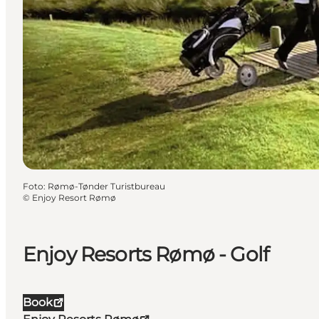
Foto
:
Rømø-Tønder Turistbureau
©
Enjoy Resort Rømø
Enjoy Resorts Rømø - Golf
Book