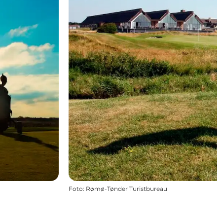
Foto
:
Rømø-Tønder Turistbureau