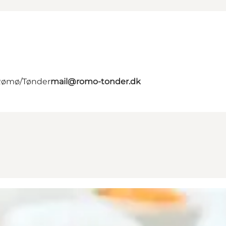
 Rømø/Tønder
mail@romo-tonder.dk