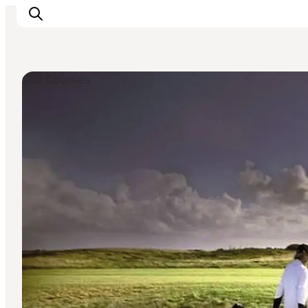
Golf Courses
Activiteiten
Bestemmingen
Events
Accommodaties
Plan je reis
Booking