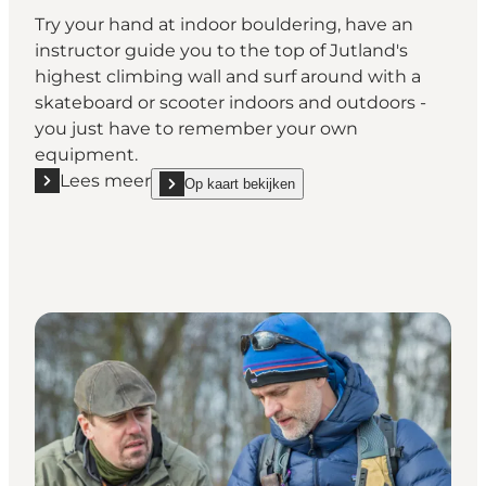
Try your hand at indoor bouldering, have an
instructor guide you to the top of Jutland's
highest climbing wall and surf around with a
skateboard or scooter indoors and outdoors -
you just have to remember your own
equipment.
Lees meer
Op kaart bekijken
Lees meer "StreetDome - indoor and outdoor skate 
show StreetDome - indoor and outdoor skate park 