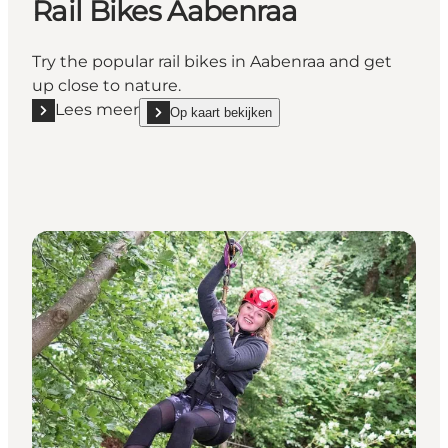
Rail Bikes Aabenraa
Try the popular rail bikes in Aabenraa and get
up close to nature.
Lees meer
Op kaart bekijken
Lees meer "Rail Bikes Aabenraa"
show Rail Bikes Aabenraa on_map