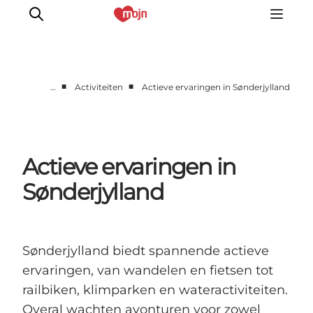
■
■
…
Activiteiten
Actieve ervaringen in Sønderjylland
Activiteiten
Bestemmingen
Events
Actieve ervaringen in
Accommodaties
Sønderjylland
Plan je reis
Booking
Sønderjylland biedt spannende actieve
ervaringen, van wandelen en fietsen tot
railbiken, klimparken en wateractiviteiten.
Overal wachten avonturen voor zowel