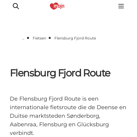
■
■
…
Fietsen
Flensburg Fjord Route
Activiteiten
Bestemmingen
Events
Flensburg Fjord Route
Accommodaties
Plan je reis
Booking
De Flensburg Fjord Route is een
internationale fietsroute die de Deense en
Duitse marktsteden Sønderborg,
Aabenraa, Flensburg en Glücksburg
verbindt.