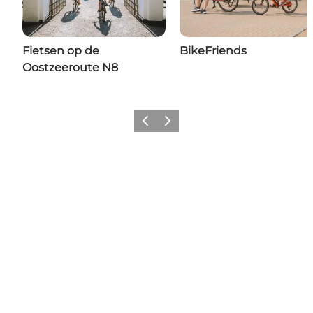
Fietsen op de
BikeFriends
Oostzeeroute N8
Vorige
Volgende
Share your moments with us