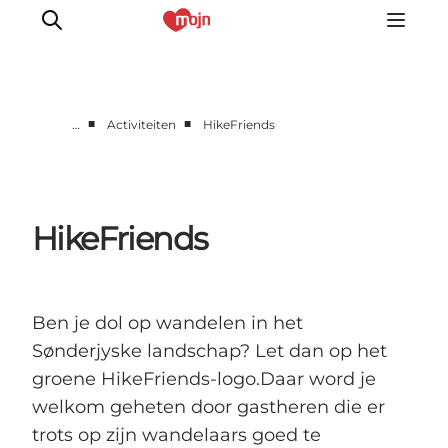
■
■
…
Activiteiten
HikeFriends
Activiteiten
Bestemmingen
Events
HikeFriends
Accommodaties
Plan je reis
Booking
Ben je dol op wandelen in het
Sønderjyske landschap? Let dan op het
groene HikeFriends-logo.Daar word je
welkom geheten door gastheren die er
trots op zijn wandelaars goed te