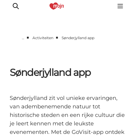
■
■
…
Activiteiten
Sønderjylland app
Activiteiten
Bestemmingen
Events
Sønderjylland app
Accommodaties
Plan je reis
Booking
Sønderjylland zit vol unieke ervaringen,
van adembenemende natuur tot
historische steden en een rijke cultuur die
je leert kennen met de leukste
evenementen. Met de GoVisit-app ontdek