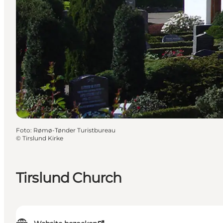
Foto
:
Rømø-Tønder Turistbureau
©
Tirslund Kirke
Tirslund Church