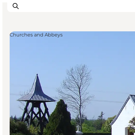
Churches and Abbeys
Activiteiten
Bestemmingen
Events
Accommodaties
Plan je reis
Booking