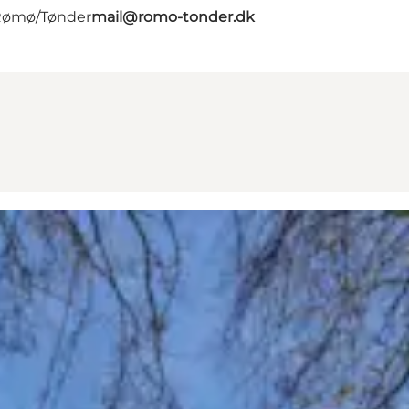
 Rømø/Tønder
mail@romo-tonder.dk