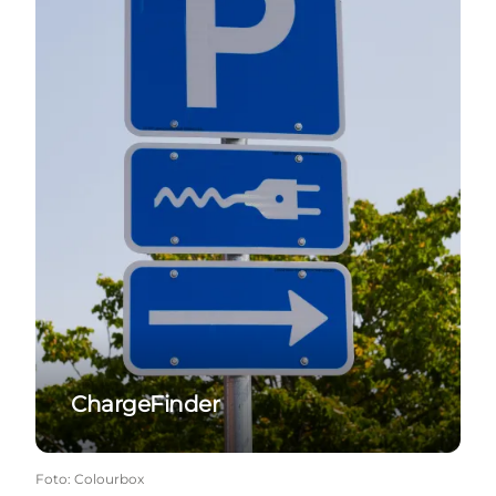
ChargeFinder
Foto
:
Colourbox