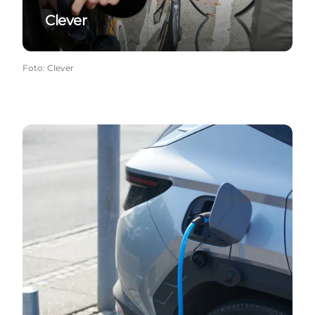
Clever
Foto
:
Clever
PlugShare