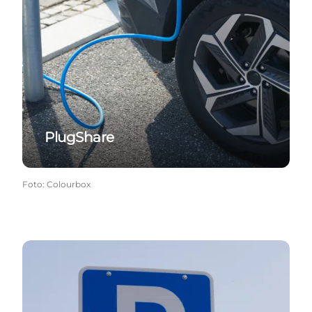
PlugShare
Foto
:
Colourbox
ChargeFinder