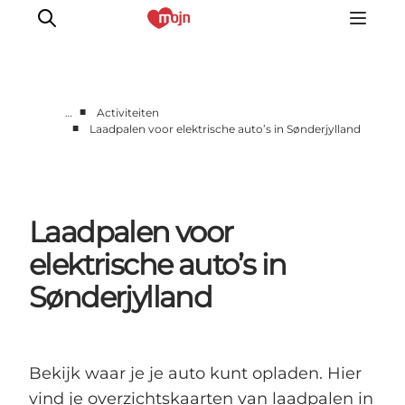
■
…
Activiteiten
■
Laadpalen voor elektrische auto’s in Sønderjylland
Activiteiten
Bestemmingen
Events
Laadpalen voor
Accommodaties
Plan je reis
elektrische auto’s in
Booking
Sønderjylland
Bekijk waar je je auto kunt opladen. Hier
vind je overzichtskaarten van laadpalen in