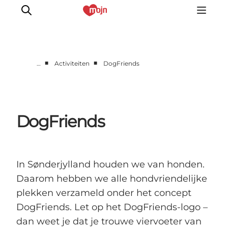
■
■
…
Activiteiten
DogFriends
Activiteiten
Bestemmingen
Events
DogFriends
Accommodaties
Plan je reis
Booking
In Sønderjylland houden we van honden.
Daarom hebben we alle hondvriendelijke
plekken verzameld onder het concept
DogFriends. Let op het DogFriends-logo –
dan weet je dat je trouwe viervoeter van