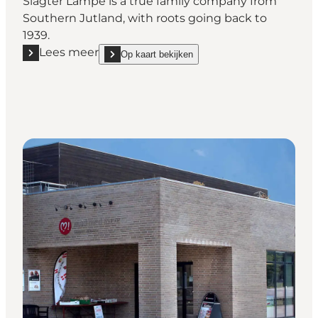
Slagter Lampe is a true family company from
Southern Jutland, with roots going back to
1939.
Lees meer
Op kaart bekijken
Lees meer "Slagter Lampe"
show Slagter Lampe on_map