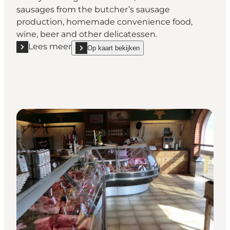
sausages from the butcher’s sausage
production, homemade convenience food,
wine, beer and other delicatessen.
Lees meer
Op kaart bekijken
Lees meer "RønhaveSlagteren - Butcher´s shop"
show RønhaveSlagteren - Butcher´s shop on_map