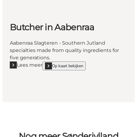
Butcher in Aabenraa
Aabenraa Slagteren - Southern Jutland
specialties made from quality ingredients for
five generations.
Lees meer
Op kaart bekijken
Lees meer "Butcher in Aabenraa"
show Butcher in Aabenraa on_map
Nog meer Sønderjylland