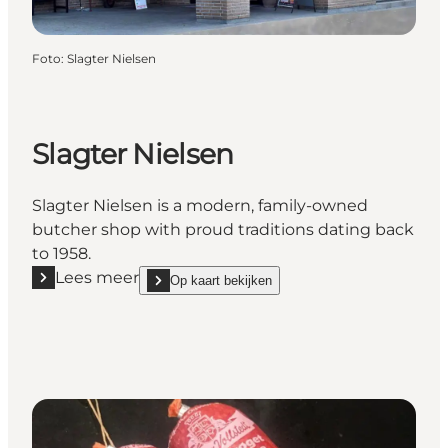
Foto
:
Slagter Nielsen
Slagter Nielsen
Slagter Nielsen is a modern, family-owned
butcher shop with proud traditions dating back
to 1958.
Lees meer
Op kaart bekijken
Lees meer "Slagter Nielsen"
show Slagter Nielsen on_map