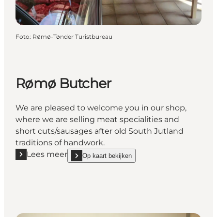
Foto
:
Rømø-Tønder Turistbureau
Rømø Butcher
We are pleased to welcome you in our shop,
where we are selling meat specialities and
short cuts/sausages after old South Jutland
traditions of handwork.
Lees meer
Op kaart bekijken
Lees meer "Rømø Butcher"
show Rømø Butcher on_map