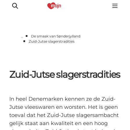
■
…
De smaak van Sønderjylland
■
Zuid-Jutse slagerstradities
Activiteiten
Bestemmingen
Events
Zuid-Jutse slagerstradities
Accommodaties
Plan je reis
Booking
In heel Denemarken kennen ze de Zuid-
Jutse vleeswaren en worsten. Het is geen
toeval dat het Zuid-Jutse slagersambacht
gelijk staat aan kwaliteit en een hoog