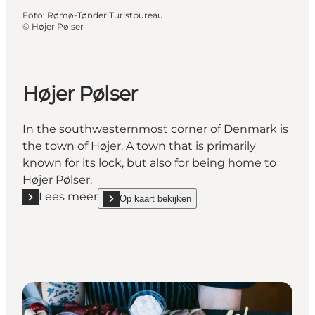
Foto
:
Rømø-Tønder Turistbureau
©
Højer Pølser
Højer Pølser
In the southwesternmost corner of Denmark is
the town of Højer. A town that is primarily
known for its lock, but also for being home to
Højer Pølser.
Lees meer
Op kaart bekijken
Lees meer "Højer Pølser"
show Højer Pølser on_map