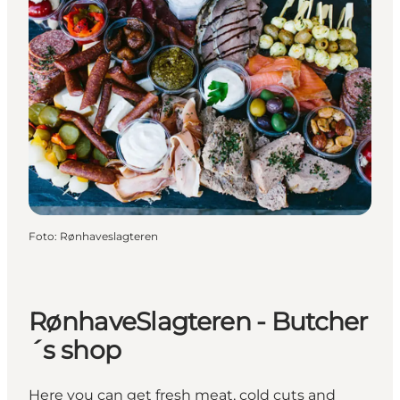
Foto
:
Rønhaveslagteren
RønhaveSlagteren - Butcher
´s shop
Here you can get fresh meat, cold cuts and