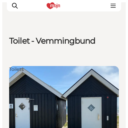
Toilet - Vemmingbund
Activiteiten
Bestemmingen
Events
Toilets
Accommodaties
Plan je reis
Booking