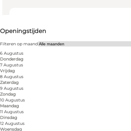
Openingstijden bekijken
Openingstijden
Website bezoeken
Friends, My partner, Myself
Filteren op maand
6 Augustus
Donderdag
7 Augustus
Vrijdag
8 Augustus
Zaterdag
9 Augustus
Zondag
Vibholm in Borgen Shopping offers everything from pi
10 Augustus
Maandag
If you have wedding dreams and can read Danish te
11 Augustus
Dinsdag
12 Augustus
You can also book an appointment for
advice on ch
Woensdag