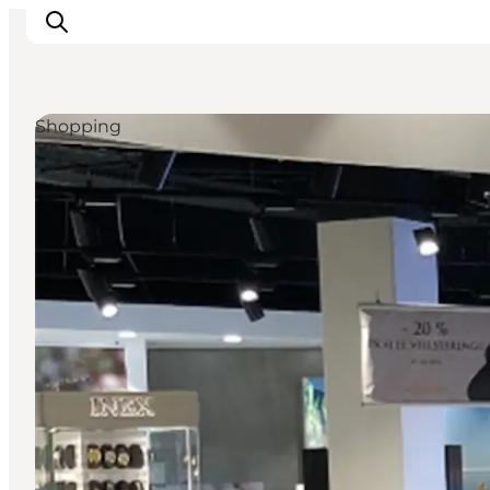
Shopping
Activiteiten
Bestemmingen
Events
Accommodaties
Plan je reis
Booking