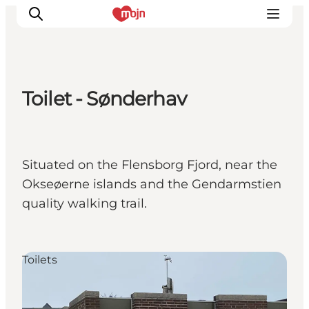
Toilet - Sønderhav
Activiteiten
Bestemmingen
Events
Situated on the Flensborg Fjord, near the
Accommodaties
Okseøerne islands and the Gendarmstien
Plan je reis
quality walking trail.
Booking
Toilets