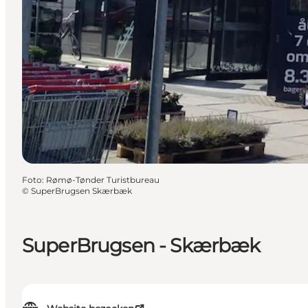
Foto
:
Rømø-Tønder Turistbureau
©
SuperBrugsen Skærbæk
SuperBrugsen - Skærbæk