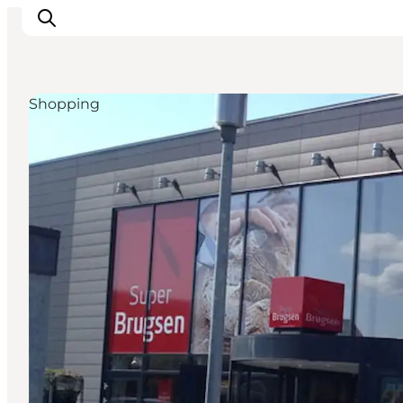
Shopping
Activiteiten
Bestemmingen
Events
Accommodaties
Plan je reis
Booking