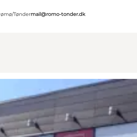
 Rømø/Tønder
mail@romo-tonder.dk