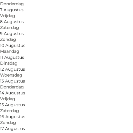
Donderdag
7 Augustus
Vrijdag
8 Augustus
Zaterdag
9 Augustus
Zondag
10 Augustus
Maandag
11 Augustus
Dinsdag
12 Augustus
An eldorado for windsurfers and anglers. Good
Woensdag
facilities for children. Sheltered conditions and
13 Augustus
Donderdag
first-class facilities building. Luxury cabins with
14 Augustus
shower and toilet for rent.
Vrijdag
15 Augustus
Zaterdag
Drive from Sønderborg to Skovby on Route427
16 Augustus
and turn left toward Skovmose.
Zondag
17 Augustus
The site is situated directly by the water.