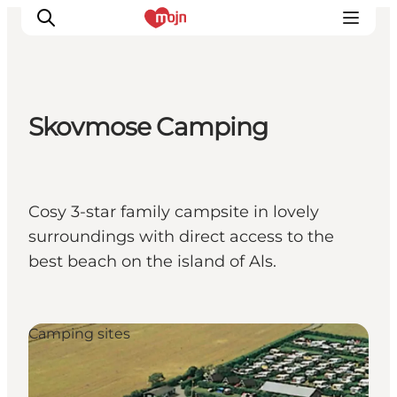
Skovmose Camping
Activiteiten
Bestemmingen
Events
Cosy 3-star family campsite in lovely
Accommodaties
surroundings with direct access to the
Plan je reis
best beach on the island of Als.
Booking
Camping sites