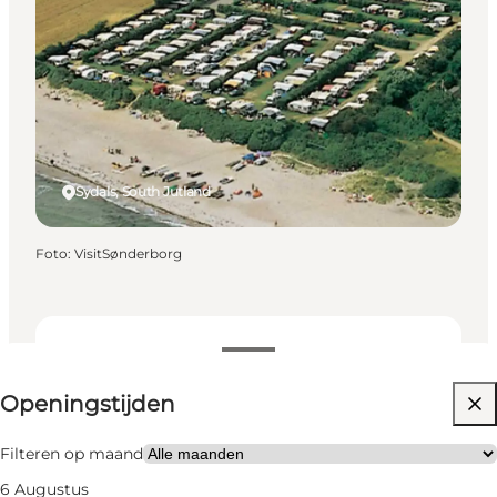
Sydals, South Jutland
Foto
:
VisitSønderborg
Openingstijden bekijken
Openingstijden
Website bezoeken
Honden toegestaan
Filteren op maand
6 Augustus
Children, Friends, My partner, Myself