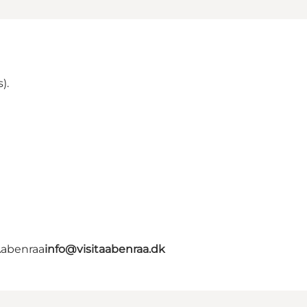
).
Aabenraa
info@visitaabenraa.dk