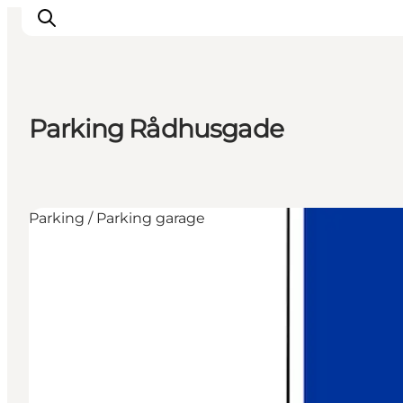
Parking Rådhusgade
Activiteiten
Bestemmingen
Events
Parking / Parking garage
Accommodaties
Plan je reis
Booking