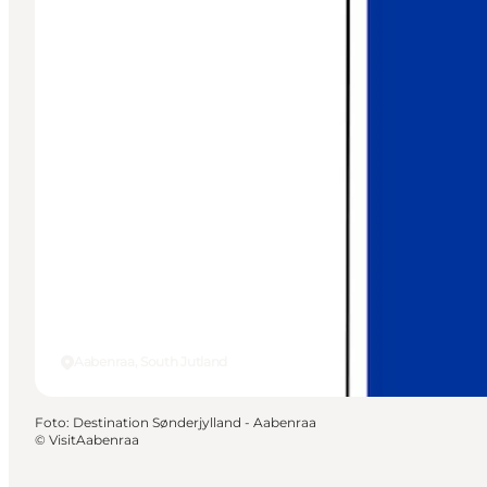
Aabenraa, South Jutland
Foto
:
Destination Sønderjylland - Aabenraa
©
VisitAabenraa