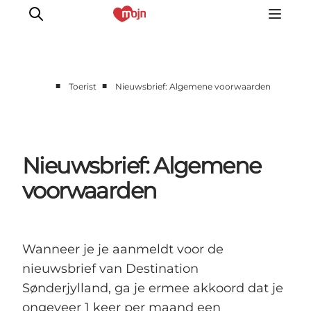
■
■
Toerist
Nieuwsbrief: Algemene voorwaarden
Activiteiten
Bestemmingen
Events
Nieuwsbrief: Algemene
Accommodaties
voorwaarden
Plan je reis
Booking
Wanneer je je aanmeldt voor de
nieuwsbrief van Destination
Sønderjylland, ga je ermee akkoord dat je
ongeveer 1 keer per maand een