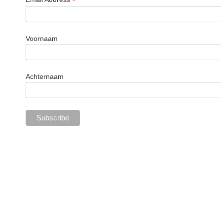
*
Voornaam
Achternaam
Share your moments with us