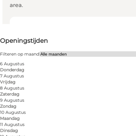
area.
Openingstijden bekijken
Openingstijden
Website bezoeken
Friends, My partner, Myself
Filteren op maand
6 Augustus
Donderdag
7 Augustus
Vrijdag
8 Augustus
Zaterdag
9 Augustus
Zondag
Who says high quality and low price are opposites?
10 Augustus
Maandag
At Netto, we work every single day to provide you wi
11 Augustus
Dinsdag