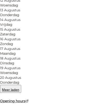
12 Augustus
We have more than 1800 solid items in the stores - 
Woensdag
for the money.
13 Augustus
Donderdag
14 Augustus
Vrijdag
15 Augustus
Zaterdag
16 Augustus
Zondag
17 Augustus
Lees meer
Maandag
18 Augustus
Dinsdag
19 Augustus
Woensdag
20 Augustus
Donderdag
Meer laden
Opening hours