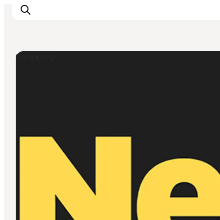
Shopping
Activiteiten
Bestemmingen
Events
Accommodaties
Plan je reis
Booking