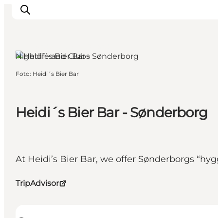
Sønderborg, South Jutland
Nightlife and Clubs
Foto
:
Heidi´s Bier Bar
Activiteiten
Bestemmingen
Events
Heidi´s Bier Bar - Sønderborg
Accommodaties
Plan je reis
Booking
At Heidi’s Bier Bar, we offer Sønderborgs “hygge
TripAdvisor