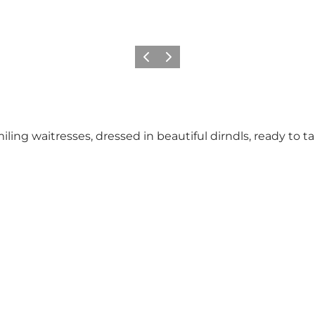
Vorige
Volgende
ing waitresses, dressed in beautiful dirndls, ready to ta