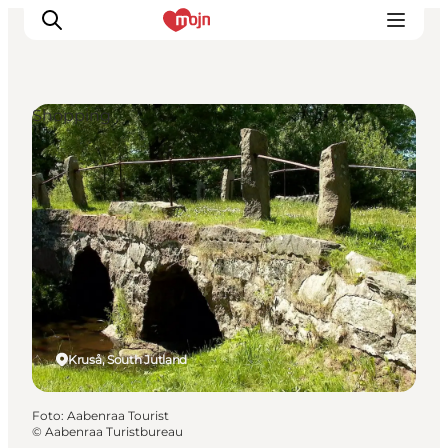
Shopping
Activiteiten
Bestemmingen
Events
Accommodaties
Plan je reis
Booking
Kruså, South Jutland
Foto
:
Aabenraa Tourist
©
Aabenraa Turistbureau