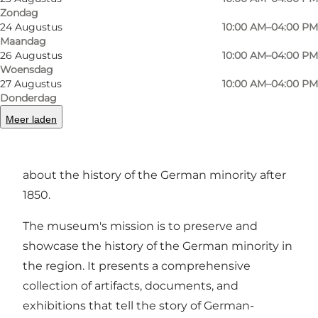
Zondag
24 Augustus
10:00 AM–04:00 PM
Foto
:
Deutsches Museum Nordschleswig
Foto
:
Maandag
26 Augustus
10:00 AM–04:00 PM
Woensdag
Vorige
Volgende
27 Augustus
10:00 AM–04:00 PM
Donderdag
Meer laden
The German Museum of Nordschleswig tells
about the history of the German minority after
1850.
The museum's mission is to preserve and
showcase the history of the German minority in
the region. It presents a comprehensive
collection of artifacts, documents, and
exhibitions that tell the story of German-