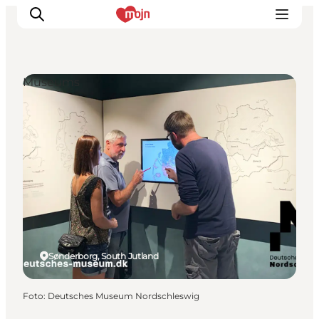
Museums
Activiteiten
Bestemmingen
Events
Accommodaties
Plan je reis
Booking
Sønderborg, South Jutland
Foto
:
Deutsches Museum Nordschleswig