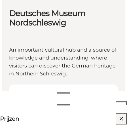
Deutsches Museum
Nordschleswig
An important cultural hub and a source of
knowledge and understanding, where
visitors can discover the German heritage
in Northern Schleswig.
Openingstijden bekijken
Openingstijden
60 DKK
Prijzen
Website bezoeken
Filteren op maand