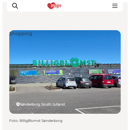
Shopping
Activiteiten
Bestemmingen
Events
Accommodaties
Plan je reis
Booking
Sønderborg, South Jutland
Foto
:
BilligBlomst Sønderborg