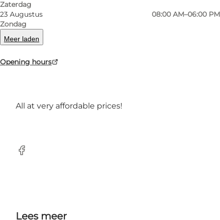
Zaterdag
23 Augustus
08:00 AM–06:00 PM
New and modern 17,000 sqm plant centre with
Zondag
everything in garden plants, houseplants, cut
Meer laden
flowers and bouquets as well as a whole host of
related products such as soil, pots, home
Opening hours
accessories, animal accessories and much
more.
All at very affordable prices!
facebook
Lees meer