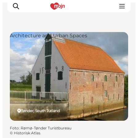
Architecture and Urban Spaces
Activiteiten
Bestemmingen
Events
Accommodaties
Plan je reis
Booking
Tønder, South Jutland
Foto
:
Rømø-Tønder Turistbureau
©
Historisk Atlas