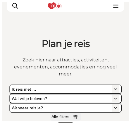
Plan je reis
Activiteiten
Bestemmingen
Zoek hier naar attracties, activiteiten,
Events
evenementen, accommodaties en nog veel
Accommodaties
meer.
Plan je reis
Ik reis met …
Booking
Wat wil je beleven?
Wanneer reis je?
Alle filters