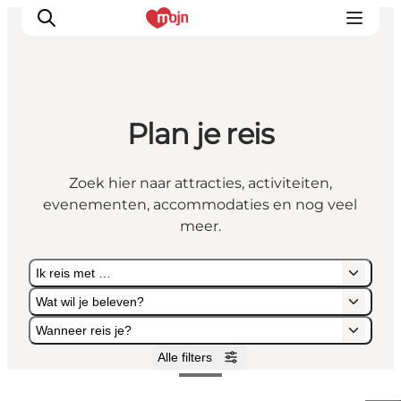
Plan je reis
Activiteiten
Bestemmingen
Zoek hier naar attracties, activiteiten,
Events
evenementen, accommodaties en nog veel
Accommodaties
meer.
Plan je reis
Ik reis met …
Booking
Wat wil je beleven?
Wanneer reis je?
Alle filters