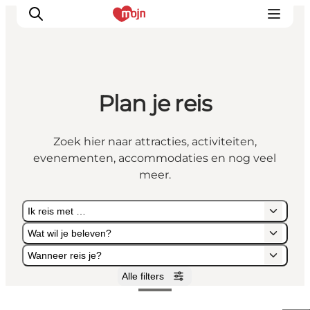
Plan je reis
Activiteiten
Bestemmingen
Zoek hier naar attracties, activiteiten,
Events
evenementen, accommodaties en nog veel
Accommodaties
meer.
Plan je reis
Ik reis met …
Booking
Wat wil je beleven?
Wanneer reis je?
Alle filters