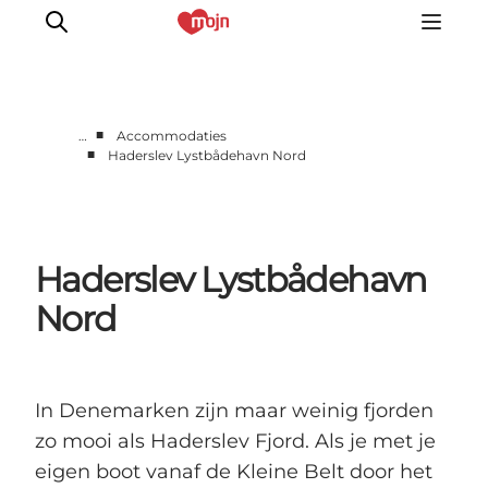
■
…
Accommodaties
■
Haderslev Lystbådehavn Nord
Activiteiten
Bestemmingen
Events
Haderslev Lystbådehavn
Accommodaties
Plan je reis
Nord
Booking
In Denemarken zijn maar weinig fjorden
zo mooi als Haderslev Fjord. Als je met je
eigen boot vanaf de Kleine Belt door het