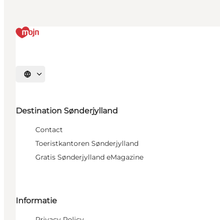
Selecteer taal
Destination Sønderjylland
Contact
Toeristkantoren Sønderjylland
Gratis Sønderjylland eMagazine
Informatie
Privacy Policy