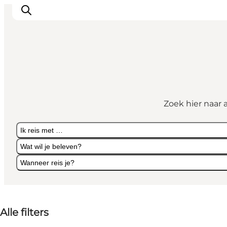
Activiteiten
Bestemmingen
Zoek hier naar 
Events
Accommodaties
Ik reis met …
Plan je reis
Wat wil je beleven?
Booking
Wanneer reis je?
Ik reis met …
Wat wil je beleven?
Wanneer reis je?
Alle filters