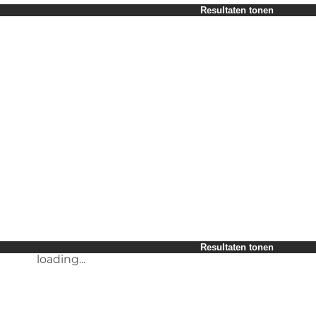
Periode selecteren
Resultaten tonen
Children
Friends
My business
My partner
loading...
Myself
Resultaten tonen
Resultaten tonen
loading...
loading...
Resultaten tonen
loading...