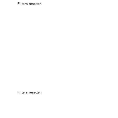
Filters resetten
Meest populair
Sorteren op
:
Filters resetten
Filters resetten
Filters resetten