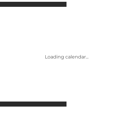
Attractions
Accommodation
Activities
Events
Places to eat
Transport
Service and information
Loading calendar...