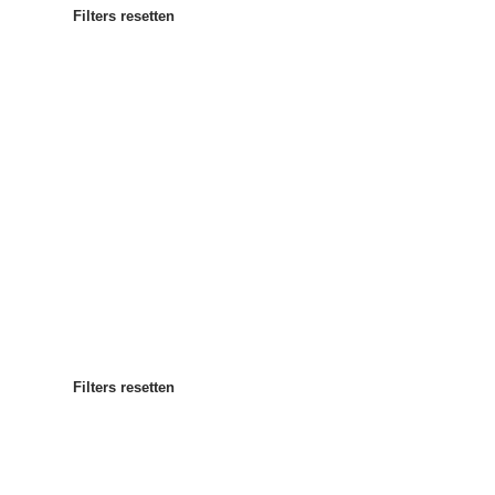
Filters resetten
Meest populair
Sorteren op
:
Filters resetten
Filters resetten
Filters resetten