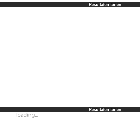
Periode selecteren
Resultaten tonen
Children
Friends
My business
My partner
loading...
Myself
Resultaten tonen
Resultaten tonen
loading...
loading...
Resultaten tonen
loading...