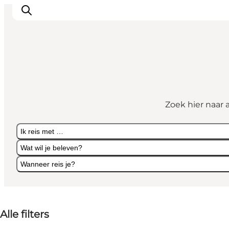
Activiteiten
Bestemmingen
Zoek hier naar 
Events
Accommodaties
Ik reis met …
Plan je reis
Wat wil je beleven?
Booking
Wanneer reis je?
Ik reis met …
Wat wil je beleven?
Wanneer reis je?
Alle filters