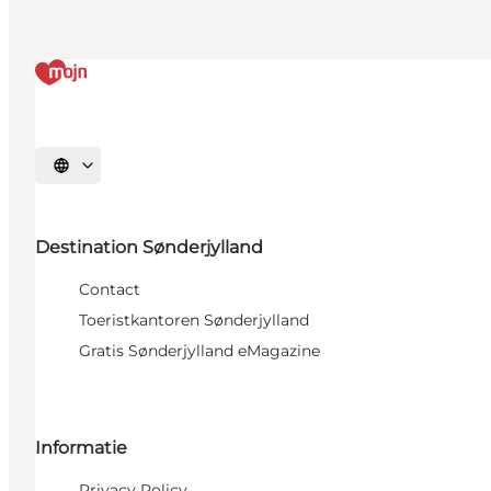
Selecteer taal
Destination Sønderjylland
Contact
Toeristkantoren Sønderjylland
Gratis Sønderjylland eMagazine
Informatie
Privacy Policy