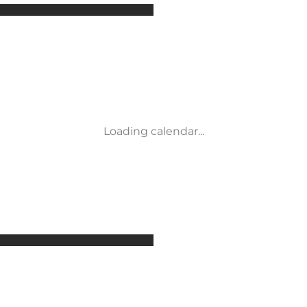
Attractions
Accommodation
Activities
Events
Places to eat
Transport
Service and information
Loading calendar...