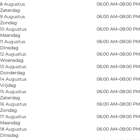
8 Augustus
06:00 AM–08:00 PM
Zaterdag
The walls has been decorated by the local artist
9 Augustus
06:00 AM–08:00 PM
Zondag
Lars Jensen alias L:Ron:Harald, one of the most
10 Augustus
06:00 AM–08:00 PM
well-known graffiti painters in Denmark. He
Maandag
masters the spray can with a precision as id it
11 Augustus
06:00 AM–08:00 PM
Dinsdag
was a brush.
12 Augustus
06:00 AM–08:00 PM
Woensdag
13 Augustus
06:00 AM–08:00 PM
Donderdag
14 Augustus
06:00 AM–08:00 PM
Vrijdag
15 Augustus
06:00 AM–08:00 PM
Zaterdag
16 Augustus
06:00 AM–08:00 PM
Zondag
17 Augustus
06:00 AM–08:00 PM
Lees meer
Maandag
18 Augustus
06:00 AM–08:00 PM
Downloads
Dinsdag