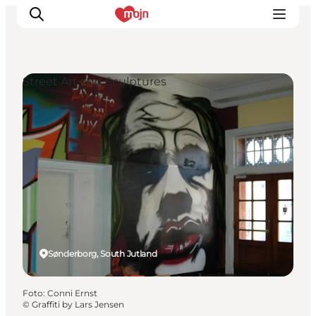
Street Art and Sculptures
Activiteiten
Bestemmingen
Events
Accommodaties
Plan je reis
Booking
Sønderborg, South Jutland
Foto
:
Conni Ernst
©
Graffiti by Lars Jensen