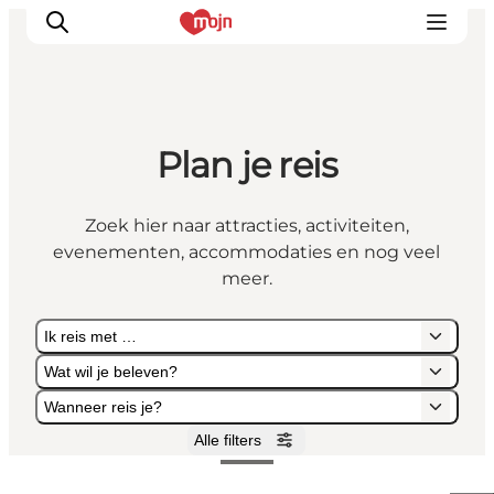
Plan je reis
Activiteiten
Bestemmingen
Zoek hier naar attracties, activiteiten,
Events
evenementen, accommodaties en nog veel
Accommodaties
meer.
Plan je reis
Ik reis met …
Booking
Wat wil je beleven?
Wanneer reis je?
Alle filters