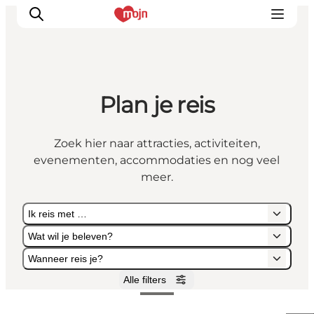
Plan je reis
Activiteiten
Bestemmingen
Zoek hier naar attracties, activiteiten,
Events
evenementen, accommodaties en nog veel
Accommodaties
meer.
Plan je reis
Ik reis met …
Booking
Wat wil je beleven?
Wanneer reis je?
Alle filters