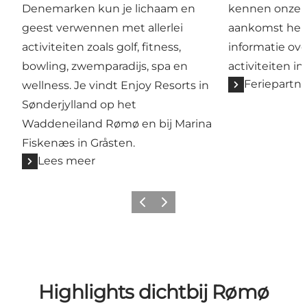
Denemarken kun je lichaam en
kennen onze h
geest verwennen met allerlei
aankomst hel
activiteiten zoals golf, fitness,
informatie ove
bowling, zwemparadijs, spa en
activiteiten in
Feriepartn
wellness. Je vindt Enjoy Resorts in
Sønderjylland op het
Waddeneiland Rømø en bij Marina
Fiskenæs in Gråsten.
Lees meer
Vorige
Volgende
Highlights dichtbij Rømø