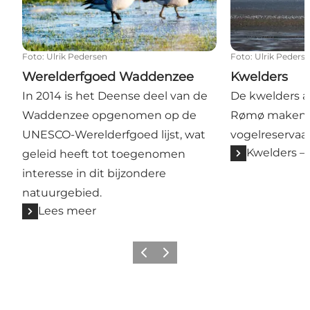
Foto
:
Ulrik Pedersen
Foto
:
Ulrik Peders
Werelderfgoed Waddenzee
Kwelders
In 2014 is het Deense deel van de
De kwelders a
Waddenzee opgenomen op de
Rømø maken d
UNESCO-Werelderfgoed lijst, wat
vogelreservaat
Kwelders 
geleid heeft tot toegenomen
interesse in dit bijzondere
natuurgebied.
Lees meer
Vorige
Volgende