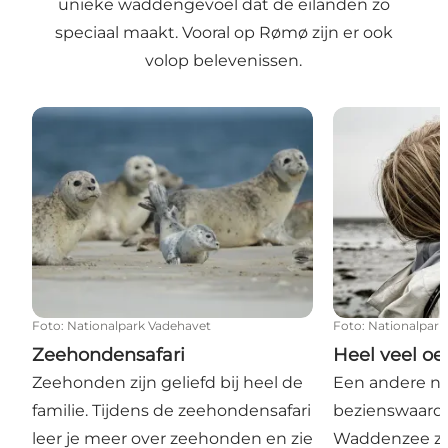
unieke waddengevoel dat de eilanden zo
speciaal maakt. Vooral op Rømø zijn er ook
volop belevenissen.
Zeehondensafari
Heel veel oest
Foto
:
Nationalpark Vadehavet
Foto
:
Nationalpark
Zeehondensafari
Heel veel oe
Zeehonden zijn geliefd bij heel de
Een andere na
familie. Tijdens de zeehondensafari
bezienswaardi
leer je meer over zeehonden en zie
Waddenzee zij