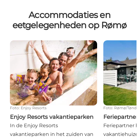
Accommodaties en
eetgelegenheden op Rømø
Enjoy Resorts vakantieparken
Feriepartner
Foto
:
Enjoy Resorts
Foto
:
Rømø/Tønder 
Enjoy Resorts vakantieparken
Feriepartne
In de Enjoy Resorts
Feriepartner 
vakantieparken in het zuiden van
vakantiehuiz