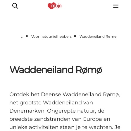
■
■
…
Voor natuurliefhebbers
Waddeneiland Rømø
Activiteiten
Bestemmingen
Events
Waddeneiland Rømø
Accommodaties
Plan je reis
Booking
Ontdek het Deense Waddeneiland Rømø,
het grootste Waddeneiland van
Denemarken. Ongerepte natuur, de
breedste zandstranden van Europa en
unieke activiteiten staan je te wachten. Je