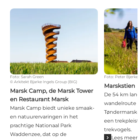
Marsk Camp, de Marsk Tower en Restaurant Marsk
Marskstien
Foto
:
Sarah Green
Foto
:
Peter Bjerke
©
Arkitekt Bjarke Ingels Group (BIG)
Marskstien
Marsk Camp, de Marsk Tower
De 54 km lang
en Restaurant Marsk
wandelroute v
Marsk Camp biedt unieke smaak-
Tøndermarske
en natuurervaringen in het
een trekpleist
prachtige Nationaal Park
trekvogels.
Waddenzee, dat op de
Lees meer