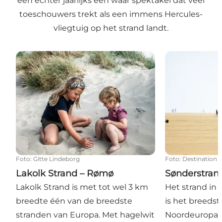
een echter jaarlijks een waar spektakel dat veel
toeschouwers trekt als een immens Hercules-
vliegtuig op het strand landt.
Lakolk Strand – Rømø
Sønderstrand
Foto
:
Gitte Lindeborg
Foto
:
Destination 
Lakolk Strand – Rømø
Sønderstran
Lakolk Strand is met tot wel 3 km
Het strand in
breedte één van de breedste
is het breeds
stranden van Europa. Met hagelwit
Noordeuropa. B